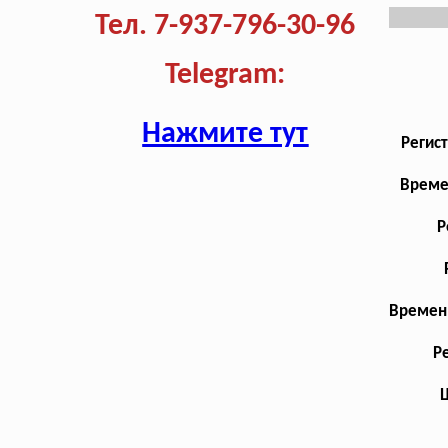
Тел. 7-937-796-30-96
Telegram:
Нажмите тут
Регис
Време
Р
Временн
Р