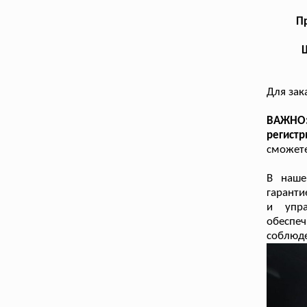
Пр
Для зак
ВАЖНО: 
регист
сможете
В наше
гаранти
и упра
обеспеч
соблюде