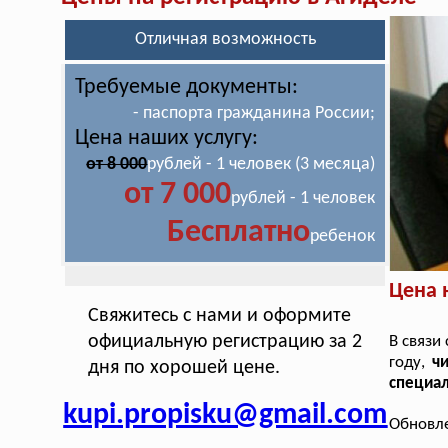
Отличная возможность
Требуемые документы:
- паспорта гражданина России;
Цена наших услугу:
от 8 000
рублей - 1 человек (3 месяца)
от 7 000
рублей - 1 человек
Бесплатно
ребенок
Цена 
Свяжитесь с нами и оформите
официальную регистрацию за 2
В связи
году,
ч
дня по хорошей цене.
специал
kupi.propisku@gmail.com
Обновле