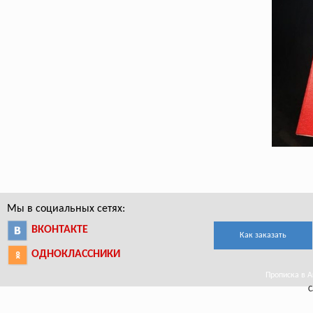
Мы в социальных сетях:
ВКОНТАКТЕ
Как заказать
ОДНОКЛАССНИКИ
Прописка в Аг
С